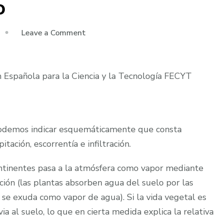
o
on
Leave a Comment
El
ciclo
hidrológico
 Española para la Ciencia y la Tecnología FECYT
 podemos indicar esquemáticamente que consta
tación, escorrentía e infiltración.
ontinentes pasa a la atmósfera como vapor mediante
ción (las plantas absorben agua del suelo por las
 y se exuda como vapor de agua). Si la vida vegetal es
a al suelo, lo que en cierta medida explica la relativa