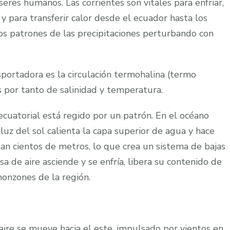
seres humanos. Las corrientes son vitales para enfriar,
y para transferir calor desde el ecuador hasta los
s patrones de las precipitaciones perturbando con
sportadora es la circulación termohalina (termo
ncias por tanto de salinidad y temperatura.
 ecuatorial está regido por un patrón. En el océano
 luz del sol calienta la capa superior de agua y hace
n cientos de metros, lo que crea un sistema de bajas
a de aire asciende y se enfría, libera su contenido de
monzones de la región.
aire se mueve hacia el este, impulsado por vientos en