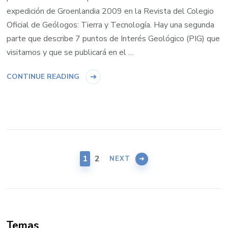
expedición de Groenlandia 2009 en la Revista del Colegio
Oficial de Geólogos: Tierra y Tecnología. Hay una segunda
parte que describe 7 puntos de Interés Geológico (PIG) que
visitamos y que se publicará en el …
CONTINUE READING
Posts
pagination
PAGE
PAGE
1
2
NEXT
Temas