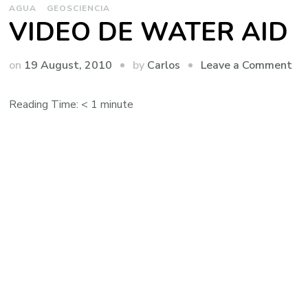
AGUA
GEOSCIENCIA
VIDEO DE WATER AID
on
by
on
19 August, 2010
Leave a Comment
Carlos
VI
DE
Reading Time:
< 1
minute
W
AI