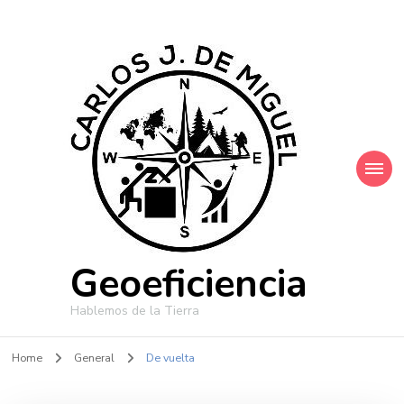
Geoeficiencia
Hablemos de la Tierra
Home
General
De vuelta