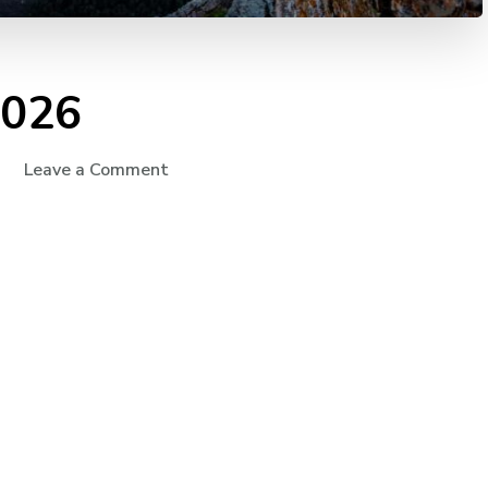
2026
on
Leave a Comment
La
Alberca
Junio
2026