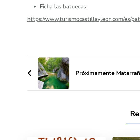
Ficha las batuecas
https://www.turismocastillayleon.com/es/pat
Post
Navigation
Próximamente Matarra
Re