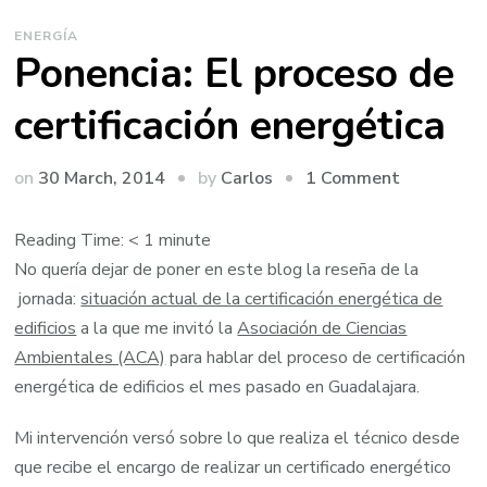
ENERGÍA
Ponencia: El proceso de
certificación energética
on
by
on
30 March, 2014
1 Comment
Carlos
Ponencia:
El
Reading Time:
< 1
minute
proceso
No quería dejar de poner en este blog la reseña de la
de
jornada:
situación actual de la certificación energética de
certificaci
edificios
a la que me invitó la
Asociación de Ciencias
energétic
Ambientales (ACA)
para hablar del proceso de certificación
energética de edificios el mes pasado en Guadalajara.
Mi intervención versó sobre lo que realiza el técnico desde
que recibe el encargo de realizar un certificado energético