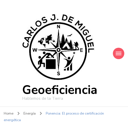
Geoeficiencia
Hablemos de la Tierra
Home
Energía
Ponencia: El proceso de certificación
energética