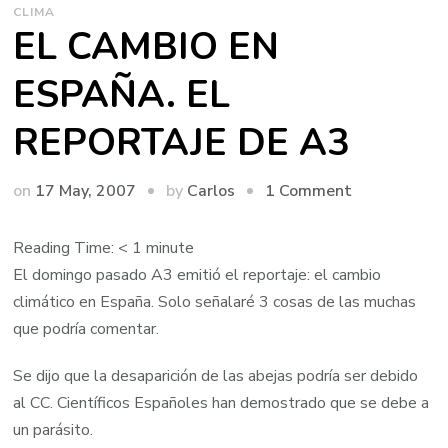
CLIMA
EL CAMBIO EN
ESPAÑA. EL
REPORTAJE DE A3
on
by
on
17 May, 2007
1 Comment
Carlos
EL
CAMBIO
Reading Time:
< 1
minute
EN
El domingo pasado A3 emitió el reportaje: el cambio
ESPAÑA.
climático en España. Solo señalaré 3 cosas de las muchas
EL
que podría comentar.
REPORTAJE
Se dijo que la desaparición de las abejas podría ser debido
DE
al CC. Científicos Españoles han demostrado que se debe a
A3
un parásito.