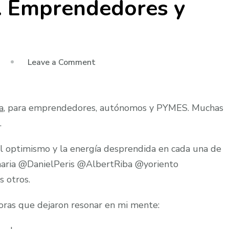
. Emprendedores y
on
Leave a Comment
Salón
mi
empresa.
a
, para emprendedores, autónomos y PYMES. Muchas
Emprendedores
.
y
PYMES
el optimismo y la energía desprendida en cada una de
maria @DanielPeris @AlbertRiba @yoriento
 otros.
doras que dejaron resonar en mi mente: